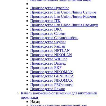
Производство Hyperline
Производство Lan Union Линия Суприм
Производство Lan Union Линия Коммон
Производство ITK
Производство Lan Union Линия Премиум
Производство DKC
Производство Cabeus
Производство Сарансккабель
Производство SkyNet
Производство ParLan
Производство NETLAN
Производство NIKOLAN
Производство WRLine
Производство Datarex
Производство EKF
Производство NIKOMAX
Производство GENERICA
Производство NIKOMAX
Производство PROconnect
Производство Rexant
Кабель волоконно-оптический для внутренней
прокладки
Назад
Кабель волоконно-оптический для