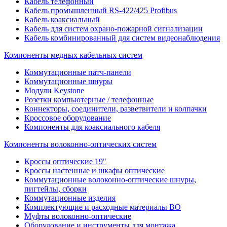
Кабель телефонный
Кабель промышленный RS-422/425 Profibus
Кабель коаксиальный
Кабель для систем охрано-пожарной сигнализации
Кабель комбинированный для систем видеонаблюдения
Компоненты медных кабельных систем
Коммутационные патч-панели
Коммутационные шнуры
Модули Keystone
Розетки компьютерные / телефонные
Коннекторы, соединители, разветвители и колпачки
Кроссовое оборудование
Компоненты для коаксиального кабеля
Компоненты волоконно-оптических систем
Кроссы оптические 19"
Кроссы настенные и шкафы оптические
Коммутационные волоконно-оптические шнуры,
пигтейлы, сборки
Коммутационные изделия
Комплектующие и расходные материалы ВО
Муфты волоконно-оптические
Оборудование и инструменты для монтажа