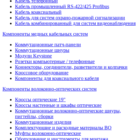
Кабель телефонный
Кабель промышленный RS-422/425 Profibus
Кабель коаксиальный
Кабель для систем охрано-пожарной сигнализации
Кабель комбинированный для систем видеонаблюдения
Компоненты медных кабельных систем
Коммутационные патч-панели
Коммутационные шнуры
Модули Keystone
Розетки компьютерные / телефонные
Коннекторы, соединители, разветвители и колпачки
Кроссовое оборудование
Компоненты для коаксиального кабеля
Компоненты волоконно-оптических систем
Кроссы оптические 19"
Кроссы настенные и шкафы оптические
Коммутационные волоконно-оптические шнуры,
пигтейлы, сборки
Коммутационные изделия
Комплектующие и расходные материалы ВО
Муфты волоконно-оптические
Оборудование и инструменты для монтажа