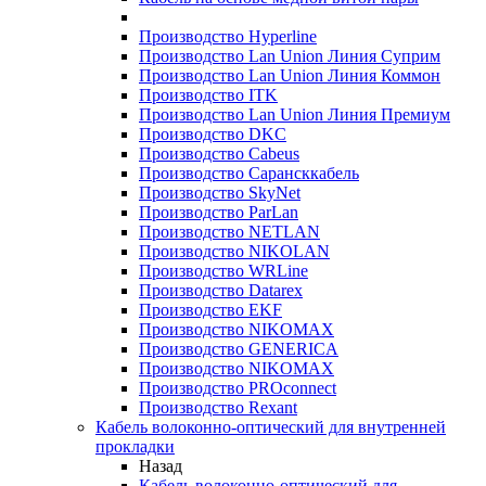
Производство Hyperline
Производство Lan Union Линия Суприм
Производство Lan Union Линия Коммон
Производство ITK
Производство Lan Union Линия Премиум
Производство DKC
Производство Cabeus
Производство Сарансккабель
Производство SkyNet
Производство ParLan
Производство NETLAN
Производство NIKOLAN
Производство WRLine
Производство Datarex
Производство EKF
Производство NIKOMAX
Производство GENERICA
Производство NIKOMAX
Производство PROconnect
Производство Rexant
Кабель волоконно-оптический для внутренней
прокладки
Назад
Кабель волоконно-оптический для