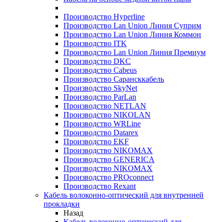
Производство Hyperline
Производство Lan Union Линия Суприм
Производство Lan Union Линия Коммон
Производство ITK
Производство Lan Union Линия Премиум
Производство DKC
Производство Cabeus
Производство Сарансккабель
Производство SkyNet
Производство ParLan
Производство NETLAN
Производство NIKOLAN
Производство WRLine
Производство Datarex
Производство EKF
Производство NIKOMAX
Производство GENERICA
Производство NIKOMAX
Производство PROconnect
Производство Rexant
Кабель волоконно-оптический для внутренней
прокладки
Назад
Кабель волоконно-оптический для