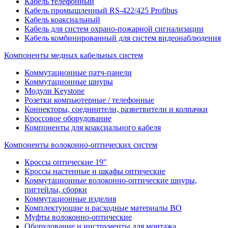
Кабель телефонный
Кабель промышленный RS-422/425 Profibus
Кабель коаксиальный
Кабель для систем охрано-пожарной сигнализации
Кабель комбинированный для систем видеонаблюдения
Компоненты медных кабельных систем
Коммутационные патч-панели
Коммутационные шнуры
Модули Keystone
Розетки компьютерные / телефонные
Коннекторы, соединители, разветвители и колпачки
Кроссовое оборудование
Компоненты для коаксиального кабеля
Компоненты волоконно-оптических систем
Кроссы оптические 19"
Кроссы настенные и шкафы оптические
Коммутационные волоконно-оптические шнуры,
пигтейлы, сборки
Коммутационные изделия
Комплектующие и расходные материалы ВО
Муфты волоконно-оптические
Оборудование и инструменты для монтажа