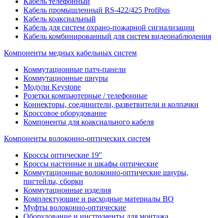
Кабель телефонный
Кабель промышленный RS-422/425 Profibus
Кабель коаксиальный
Кабель для систем охрано-пожарной сигнализации
Кабель комбинированный для систем видеонаблюдения
Компоненты медных кабельных систем
Коммутационные патч-панели
Коммутационные шнуры
Модули Keystone
Розетки компьютерные / телефонные
Коннекторы, соединители, разветвители и колпачки
Кроссовое оборудование
Компоненты для коаксиального кабеля
Компоненты волоконно-оптических систем
Кроссы оптические 19"
Кроссы настенные и шкафы оптические
Коммутационные волоконно-оптические шнуры,
пигтейлы, сборки
Коммутационные изделия
Комплектующие и расходные материалы ВО
Муфты волоконно-оптические
Оборудование и инструменты для монтажа