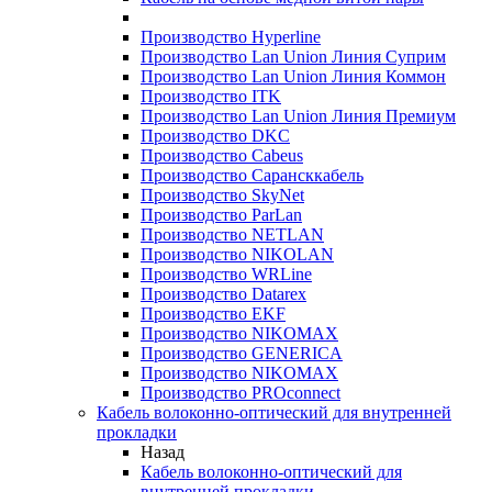
Производство Hyperline
Производство Lan Union Линия Суприм
Производство Lan Union Линия Коммон
Производство ITK
Производство Lan Union Линия Премиум
Производство DKC
Производство Cabeus
Производство Сарансккабель
Производство SkyNet
Производство ParLan
Производство NETLAN
Производство NIKOLAN
Производство WRLine
Производство Datarex
Производство EKF
Производство NIKOMAX
Производство GENERICA
Производство NIKOMAX
Производство PROconnect
Кабель волоконно-оптический для внутренней
прокладки
Назад
Кабель волоконно-оптический для
внутренней прокладки