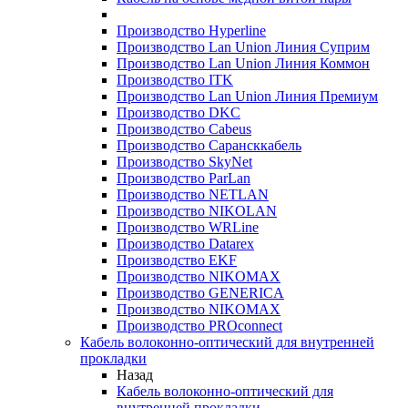
Производство Hyperline
Производство Lan Union Линия Суприм
Производство Lan Union Линия Коммон
Производство ITK
Производство Lan Union Линия Премиум
Производство DKC
Производство Cabeus
Производство Сарансккабель
Производство SkyNet
Производство ParLan
Производство NETLAN
Производство NIKOLAN
Производство WRLine
Производство Datarex
Производство EKF
Производство NIKOMAX
Производство GENERICA
Производство NIKOMAX
Производство PROconnect
Кабель волоконно-оптический для внутренней
прокладки
Назад
Кабель волоконно-оптический для
внутренней прокладки