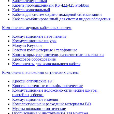
Кабель телефонный
Кабель промышленный RS-422/425 Profibus
Кабель коаксиальный
Кабель для систем охрано-пожарной сигнализации
Кабель комбинированный для систем видеонаблюдения
Компоненты медных кабельных систем
Коммутационные патч-панели
Коммутационные шнуры
Модули Keystone
Розетки компьютерные / телефонные
Коннекторы, соединители, разветвители и колпачки
Кроссовое оборудование
Компоненты для коаксиального кабеля
Компоненты волоконно-оптических систем
Кроссы оптические 19"
Кроссы настенные и шкафы оптические
Коммутационные волоконно-оптические шнуры,
пигтейлы, сборки
Коммутационные изделия
Комплектующие и расходные материалы ВО
Муфты волоконно-оптические
Оборудование и инструменты для монтажа