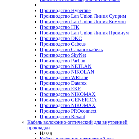
Производство Hyperline
Производство Lan Union Линия Суприм
Производство Lan Union Линия Коммон
Производство ITK
Производство Lan Union Линия Премиум
Производство DKC
Производство Cabeus
Производство Сарансккабель
Производство SkyNet
Производство ParLan
Производство NETLAN
Производство NIKOLAN
Производство WRLine
Производство Datarex
Производство EKF
Производство NIKOMAX
Производство GENERICA
Производство NIKOMAX
Производство PROconnect
Производство Rexant
Кабель волоконно-оптический для внутренней
прокладки
Назад
Кабель волоконно-оптический для