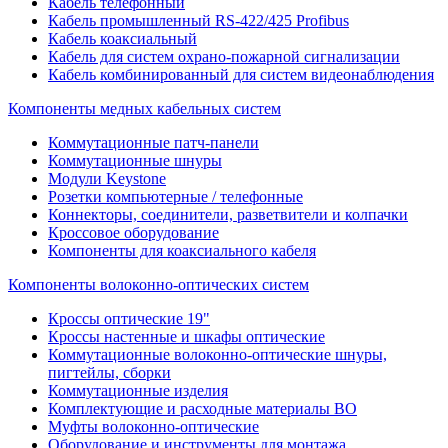
Кабель телефонный
Кабель промышленный RS-422/425 Profibus
Кабель коаксиальный
Кабель для систем охрано-пожарной сигнализации
Кабель комбинированный для систем видеонаблюдения
Компоненты медных кабельных систем
Коммутационные патч-панели
Коммутационные шнуры
Модули Keystone
Розетки компьютерные / телефонные
Коннекторы, соединители, разветвители и колпачки
Кроссовое оборудование
Компоненты для коаксиального кабеля
Компоненты волоконно-оптических систем
Кроссы оптические 19"
Кроссы настенные и шкафы оптические
Коммутационные волоконно-оптические шнуры,
пигтейлы, сборки
Коммутационные изделия
Комплектующие и расходные материалы ВО
Муфты волоконно-оптические
Оборудование и инструменты для монтажа