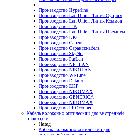
Производство Hyperline
Производство Lan Union Линия Суприм
Производство Lan Union Линия Коммон
Производство ITK
Производство Lan Union Линия Премиум
Производство DKC
Производство Cabeus
Производство Сарансккабель
Производство SkyNet
Производство ParLan
Производство NETLAN
Производство NIKOLAN
Производство WRLine
Производство Datarex
Производство EKF
Производство NIKOMAX
Производство GENERICA
Производство NIKOMAX
Производство PROconnect
Кабель волоконно-оптический для внутренней
прокладки
Назад
Кабель волоконно-оптический для
внутренней прокладки