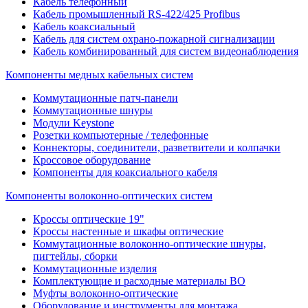
Кабель телефонный
Кабель промышленный RS-422/425 Profibus
Кабель коаксиальный
Кабель для систем охрано-пожарной сигнализации
Кабель комбинированный для систем видеонаблюдения
Компоненты медных кабельных систем
Коммутационные патч-панели
Коммутационные шнуры
Модули Keystone
Розетки компьютерные / телефонные
Коннекторы, соединители, разветвители и колпачки
Кроссовое оборудование
Компоненты для коаксиального кабеля
Компоненты волоконно-оптических систем
Кроссы оптические 19"
Кроссы настенные и шкафы оптические
Коммутационные волоконно-оптические шнуры,
пигтейлы, сборки
Коммутационные изделия
Комплектующие и расходные материалы ВО
Муфты волоконно-оптические
Оборудование и инструменты для монтажа