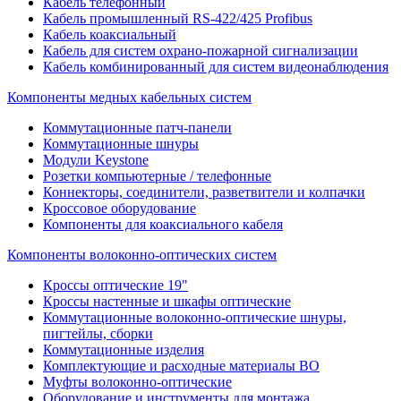
Кабель телефонный
Кабель промышленный RS-422/425 Profibus
Кабель коаксиальный
Кабель для систем охрано-пожарной сигнализации
Кабель комбинированный для систем видеонаблюдения
Компоненты медных кабельных систем
Коммутационные патч-панели
Коммутационные шнуры
Модули Keystone
Розетки компьютерные / телефонные
Коннекторы, соединители, разветвители и колпачки
Кроссовое оборудование
Компоненты для коаксиального кабеля
Компоненты волоконно-оптических систем
Кроссы оптические 19"
Кроссы настенные и шкафы оптические
Коммутационные волоконно-оптические шнуры,
пигтейлы, сборки
Коммутационные изделия
Комплектующие и расходные материалы ВО
Муфты волоконно-оптические
Оборудование и инструменты для монтажа