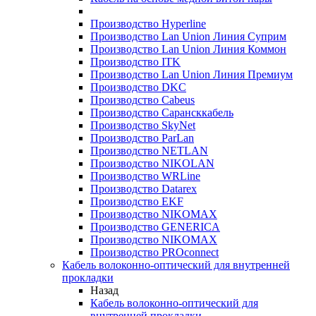
Производство Hyperline
Производство Lan Union Линия Суприм
Производство Lan Union Линия Коммон
Производство ITK
Производство Lan Union Линия Премиум
Производство DKC
Производство Cabeus
Производство Сарансккабель
Производство SkyNet
Производство ParLan
Производство NETLAN
Производство NIKOLAN
Производство WRLine
Производство Datarex
Производство EKF
Производство NIKOMAX
Производство GENERICA
Производство NIKOMAX
Производство PROconnect
Кабель волоконно-оптический для внутренней
прокладки
Назад
Кабель волоконно-оптический для
внутренней прокладки