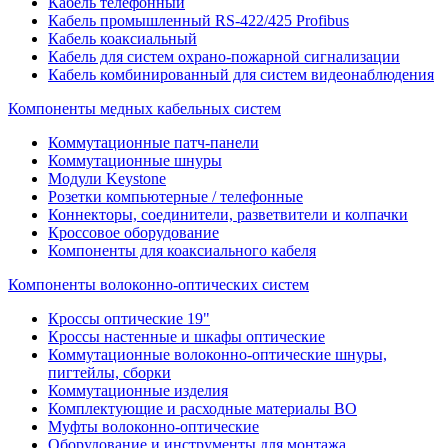
Кабель телефонный
Кабель промышленный RS-422/425 Profibus
Кабель коаксиальный
Кабель для систем охрано-пожарной сигнализации
Кабель комбинированный для систем видеонаблюдения
Компоненты медных кабельных систем
Коммутационные патч-панели
Коммутационные шнуры
Модули Keystone
Розетки компьютерные / телефонные
Коннекторы, соединители, разветвители и колпачки
Кроссовое оборудование
Компоненты для коаксиального кабеля
Компоненты волоконно-оптических систем
Кроссы оптические 19"
Кроссы настенные и шкафы оптические
Коммутационные волоконно-оптические шнуры,
пигтейлы, сборки
Коммутационные изделия
Комплектующие и расходные материалы ВО
Муфты волоконно-оптические
Оборудование и инструменты для монтажа