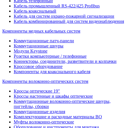
Кабель телефонный
Кабель промышленный RS-422/425 Profibus
Кабель коаксиальный
Кабель для систем охрано-пожарной сигнализации
Кабель комбинированный для систем видеонаблюдения
Компоненты медных кабельных систем
Коммутационные патч-панели
Коммутационные шнуры
Модули Keystone
Розетки компьютерные / телефонные
Коннекторы, соединители, разветвители и колпачки
Кроссовое оборудование
Компоненты для коаксиального кабеля
Компоненты волоконно-оптических систем
Кроссы оптические 19"
Кроссы настенные и шкафы оптические
Коммутационные волоконно-оптические шнуры,
пигтейлы, сборки
Коммутационные изделия
Комплектующие и расходные материалы ВО
Муфты волоконно-оптические
Оборудование и инструменты для монтажа