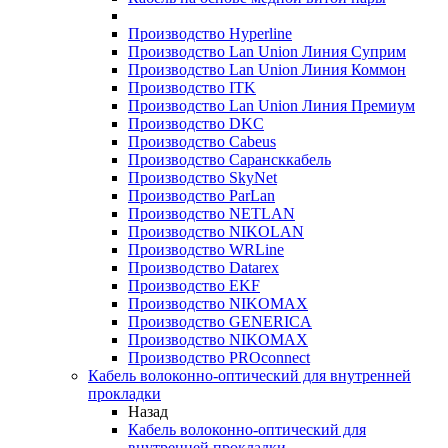
Производство Hyperline
Производство Lan Union Линия Суприм
Производство Lan Union Линия Коммон
Производство ITK
Производство Lan Union Линия Премиум
Производство DKC
Производство Cabeus
Производство Сарансккабель
Производство SkyNet
Производство ParLan
Производство NETLAN
Производство NIKOLAN
Производство WRLine
Производство Datarex
Производство EKF
Производство NIKOMAX
Производство GENERICA
Производство NIKOMAX
Производство PROconnect
Кабель волоконно-оптический для внутренней
прокладки
Назад
Кабель волоконно-оптический для
внутренней прокладки