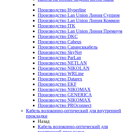
Производство Hyperline
Производство Lan Union Линия Суприм
Производство Lan Union Линия Коммон
Производство ITK
Производство Lan Union Линия Премиум
Производство DKC
Производство Cabeus
Производство Сарансккабель
Производство SkyNet
Производство ParLan
Производство NETLAN
Производство NIKOLAN
Производство WRLine
Производство Datarex
Производство EKF
Производство NIKOMAX
Производство GENERICA
Производство NIKOMAX
Производство PROconnect
Кабель волоконно-оптический для внутренней
прокладки
Назад
Кабель волоконно-оптический для
внутренней прокладки