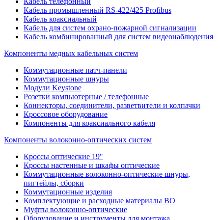
Кабель телефонный
Кабель промышленный RS-422/425 Profibus
Кабель коаксиальный
Кабель для систем охрано-пожарной сигнализации
Кабель комбинированный для систем видеонаблюдения
Компоненты медных кабельных систем
Коммутационные патч-панели
Коммутационные шнуры
Модули Keystone
Розетки компьютерные / телефонные
Коннекторы, соединители, разветвители и колпачки
Кроссовое оборудование
Компоненты для коаксиального кабеля
Компоненты волоконно-оптических систем
Кроссы оптические 19"
Кроссы настенные и шкафы оптические
Коммутационные волоконно-оптические шнуры,
пигтейлы, сборки
Коммутационные изделия
Комплектующие и расходные материалы ВО
Муфты волоконно-оптические
Оборудование и инструменты для монтажа