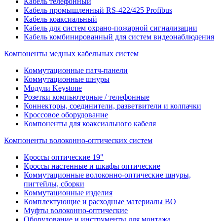
Кабель телефонный
Кабель промышленный RS-422/425 Profibus
Кабель коаксиальный
Кабель для систем охрано-пожарной сигнализации
Кабель комбинированный для систем видеонаблюдения
Компоненты медных кабельных систем
Коммутационные патч-панели
Коммутационные шнуры
Модули Keystone
Розетки компьютерные / телефонные
Коннекторы, соединители, разветвители и колпачки
Кроссовое оборудование
Компоненты для коаксиального кабеля
Компоненты волоконно-оптических систем
Кроссы оптические 19"
Кроссы настенные и шкафы оптические
Коммутационные волоконно-оптические шнуры,
пигтейлы, сборки
Коммутационные изделия
Комплектующие и расходные материалы ВО
Муфты волоконно-оптические
Оборудование и инструменты для монтажа