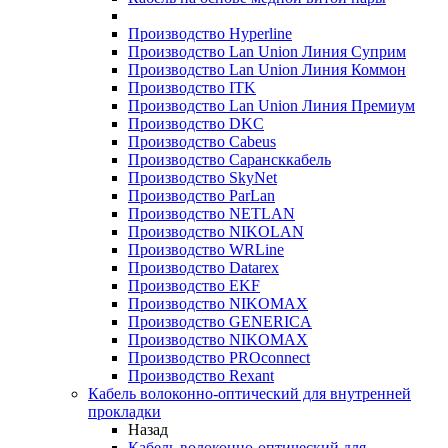
Производство Hyperline
Производство Lan Union Линия Суприм
Производство Lan Union Линия Коммон
Производство ITK
Производство Lan Union Линия Премиум
Производство DKC
Производство Cabeus
Производство Сарансккабель
Производство SkyNet
Производство ParLan
Производство NETLAN
Производство NIKOLAN
Производство WRLine
Производство Datarex
Производство EKF
Производство NIKOMAX
Производство GENERICA
Производство NIKOMAX
Производство PROconnect
Производство Rexant
Кабель волоконно-оптический для внутренней
прокладки
Назад
Кабель волоконно-оптический для