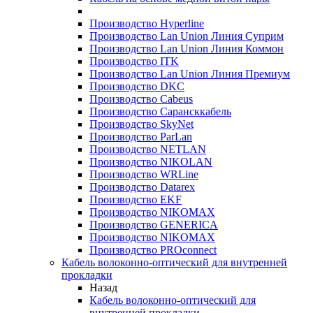
Производство Hyperline
Производство Lan Union Линия Суприм
Производство Lan Union Линия Коммон
Производство ITK
Производство Lan Union Линия Премиум
Производство DKC
Производство Cabeus
Производство Сарансккабель
Производство SkyNet
Производство ParLan
Производство NETLAN
Производство NIKOLAN
Производство WRLine
Производство Datarex
Производство EKF
Производство NIKOMAX
Производство GENERICA
Производство NIKOMAX
Производство PROconnect
Кабель волоконно-оптический для внутренней
прокладки
Назад
Кабель волоконно-оптический для
внутренней прокладки