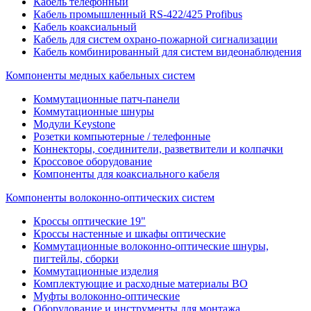
Кабель телефонный
Кабель промышленный RS-422/425 Profibus
Кабель коаксиальный
Кабель для систем охрано-пожарной сигнализации
Кабель комбинированный для систем видеонаблюдения
Компоненты медных кабельных систем
Коммутационные патч-панели
Коммутационные шнуры
Модули Keystone
Розетки компьютерные / телефонные
Коннекторы, соединители, разветвители и колпачки
Кроссовое оборудование
Компоненты для коаксиального кабеля
Компоненты волоконно-оптических систем
Кроссы оптические 19"
Кроссы настенные и шкафы оптические
Коммутационные волоконно-оптические шнуры,
пигтейлы, сборки
Коммутационные изделия
Комплектующие и расходные материалы ВО
Муфты волоконно-оптические
Оборудование и инструменты для монтажа