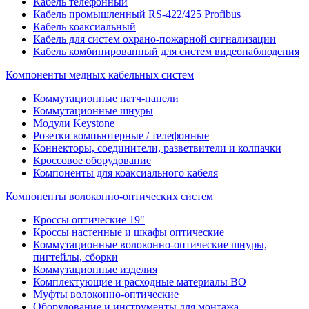
Кабель телефонный
Кабель промышленный RS-422/425 Profibus
Кабель коаксиальный
Кабель для систем охрано-пожарной сигнализации
Кабель комбинированный для систем видеонаблюдения
Компоненты медных кабельных систем
Коммутационные патч-панели
Коммутационные шнуры
Модули Keystone
Розетки компьютерные / телефонные
Коннекторы, соединители, разветвители и колпачки
Кроссовое оборудование
Компоненты для коаксиального кабеля
Компоненты волоконно-оптических систем
Кроссы оптические 19"
Кроссы настенные и шкафы оптические
Коммутационные волоконно-оптические шнуры,
пигтейлы, сборки
Коммутационные изделия
Комплектующие и расходные материалы ВО
Муфты волоконно-оптические
Оборудование и инструменты для монтажа