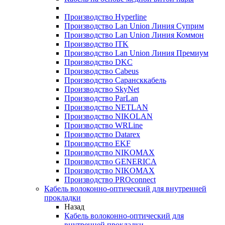
Производство Hyperline
Производство Lan Union Линия Суприм
Производство Lan Union Линия Коммон
Производство ITK
Производство Lan Union Линия Премиум
Производство DKC
Производство Cabeus
Производство Сарансккабель
Производство SkyNet
Производство ParLan
Производство NETLAN
Производство NIKOLAN
Производство WRLine
Производство Datarex
Производство EKF
Производство NIKOMAX
Производство GENERICA
Производство NIKOMAX
Производство PROconnect
Кабель волоконно-оптический для внутренней
прокладки
Назад
Кабель волоконно-оптический для
внутренней прокладки