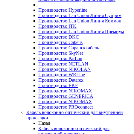
Производство Hyperline
Производство Lan Union Линия Суприм
Производство Lan Union Линия Коммон
Производство ITK
Производство Lan Union Линия Премиум
Производство DKC
Производство Cabeus
Производство Сарансккабель
Производство SkyNet
Производство ParLan
Производство NETLAN
Производство NIKOLAN
Производство WRLine
Производство Datarex
Производство EKF
Производство NIKOMAX
Производство GENERICA
Производство NIKOMAX
Производство PROconnect
Кабель волоконно-оптический для внутренней
прокладки
Назад
Кабель волоконно-оптический для
внутренней прокладки