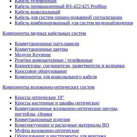
Кабель телефонный
Кабель промышленный RS-422/425 Profibus
Кабель коаксиальный
Кабель для систем охрано-пожарной сигнализации
Кабель комбинированный для систем видеонаблюдения
Компоненты медных кабельных систем
Коммутационные патч-панели
Коммутационные шнуры
Модули Keystone
Розетки компьютерные / телефонные
Коннекторы, соединители, разветвители и колпачки
Кроссовое оборудование
Компоненты для коаксиального кабеля
Компоненты волоконно-оптических систем
Кроссы оптические 19"
Кроссы настенные и шкафы оптические
Коммутационные волоконно-оптические шнуры,
пигтейлы, сборки
Коммутационные изделия
Комплектующие и расходные материалы ВО
Муфты волоконно-оптические
Оборудование и инструменты для монтажа