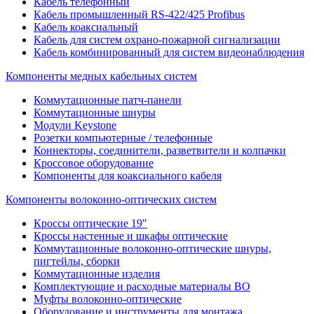
Кабель телефонный
Кабель промышленный RS-422/425 Profibus
Кабель коаксиальный
Кабель для систем охрано-пожарной сигнализации
Кабель комбинированный для систем видеонаблюдения
Компоненты медных кабельных систем
Коммутационные патч-панели
Коммутационные шнуры
Модули Keystone
Розетки компьютерные / телефонные
Коннекторы, соединители, разветвители и колпачки
Кроссовое оборудование
Компоненты для коаксиального кабеля
Компоненты волоконно-оптических систем
Кроссы оптические 19"
Кроссы настенные и шкафы оптические
Коммутационные волоконно-оптические шнуры,
пигтейлы, сборки
Коммутационные изделия
Комплектующие и расходные материалы ВО
Муфты волоконно-оптические
Оборудование и инструменты для монтажа