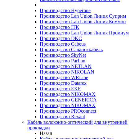
Производство Hyperline
Производство Lan Union Линия Суприм
Производство Lan Union Линия Коммон
Производство ITK
Производство Lan Union Линия Премиум
Производство DKC
Производство Cabeus
Производство Сарансккабель
Производство SkyNet
Производство ParLan
Производство NETLAN
Производство NIKOLAN
Производство WRLine
Производство Datarex
Производство EKF
Производство NIKOMAX
Производство GENERICA
Производство NIKOMAX
Производство PROconnect
Производство Rexant
Кабель волоконно-оптический для внутренней
прокладки
Назад
Кабель волоконно-оптический для