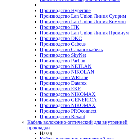
Производство Hyperline
Производство Lan Union Линия Суприм
Производство Lan Union Линия Коммон
Производство ITK
Производство Lan Union Линия Премиум
Производство DKC
Производство Cabeus
Производство Сарансккабель
Производство SkyNet
Производство ParLan
Производство NETLAN
Производство NIKOLAN
Производство WRLine
Производство Datarex
Производство EKF
Производство NIKOMAX
Производство GENERICA
Производство NIKOMAX
Производство PROconnect
Производство Rexant
Кабель волоконно-оптический для внутренней
прокладки
Назад
Кабель волоконно-оптический для