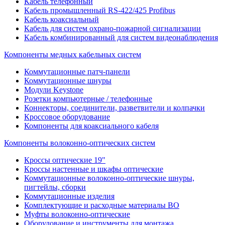
Кабель телефонный
Кабель промышленный RS-422/425 Profibus
Кабель коаксиальный
Кабель для систем охрано-пожарной сигнализации
Кабель комбинированный для систем видеонаблюдения
Компоненты медных кабельных систем
Коммутационные патч-панели
Коммутационные шнуры
Модули Keystone
Розетки компьютерные / телефонные
Коннекторы, соединители, разветвители и колпачки
Кроссовое оборудование
Компоненты для коаксиального кабеля
Компоненты волоконно-оптических систем
Кроссы оптические 19"
Кроссы настенные и шкафы оптические
Коммутационные волоконно-оптические шнуры,
пигтейлы, сборки
Коммутационные изделия
Комплектующие и расходные материалы ВО
Муфты волоконно-оптические
Оборудование и инструменты для монтажа