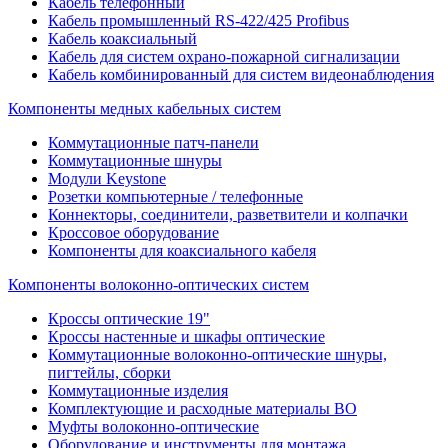
Кабель телефонный
Кабель промышленный RS-422/425 Profibus
Кабель коаксиальный
Кабель для систем охрано-пожарной сигнализации
Кабель комбинированный для систем видеонаблюдения
Компоненты медных кабельных систем
Коммутационные патч-панели
Коммутационные шнуры
Модули Keystone
Розетки компьютерные / телефонные
Коннекторы, соединители, разветвители и колпачки
Кроссовое оборудование
Компоненты для коаксиального кабеля
Компоненты волоконно-оптических систем
Кроссы оптические 19"
Кроссы настенные и шкафы оптические
Коммутационные волоконно-оптические шнуры,
пигтейлы, сборки
Коммутационные изделия
Комплектующие и расходные материалы ВО
Муфты волоконно-оптические
Оборудование и инструменты для монтажа