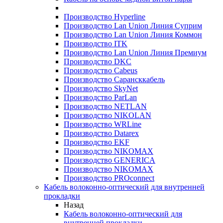
Производство Hyperline
Производство Lan Union Линия Суприм
Производство Lan Union Линия Коммон
Производство ITK
Производство Lan Union Линия Премиум
Производство DKC
Производство Cabeus
Производство Сарансккабель
Производство SkyNet
Производство ParLan
Производство NETLAN
Производство NIKOLAN
Производство WRLine
Производство Datarex
Производство EKF
Производство NIKOMAX
Производство GENERICA
Производство NIKOMAX
Производство PROconnect
Кабель волоконно-оптический для внутренней
прокладки
Назад
Кабель волоконно-оптический для
внутренней прокладки