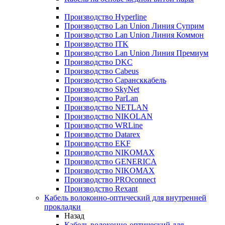
Производство Hyperline
Производство Lan Union Линия Суприм
Производство Lan Union Линия Коммон
Производство ITK
Производство Lan Union Линия Премиум
Производство DKC
Производство Cabeus
Производство Сарансккабель
Производство SkyNet
Производство ParLan
Производство NETLAN
Производство NIKOLAN
Производство WRLine
Производство Datarex
Производство EKF
Производство NIKOMAX
Производство GENERICA
Производство NIKOMAX
Производство PROconnect
Производство Rexant
Кабель волоконно-оптический для внутренней
прокладки
Назад
Кабель волоконно-оптический для