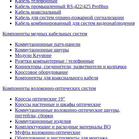
Кабель телефонный
Кабель промышленный RS-422/425 Profibus
Кабель коаксиальный
Кабель для систем охрано-пожарной сигнализации
Кабель комбинированный для систем видеонаблюдения
Компоненты медных кабельных систем
Коммутационные патч-панели
Коммутационные шнуры
Модули Keystone
Розетки компьютерные / телефонные
Коннекторы, соединители, разветвители и колпачки
Кроссовое оборудование
Компоненты для коаксиального кабеля
Компоненты волоконно-оптических систем
Кроссы оптические 19"
Кроссы настенные и шкафы оптические
Коммутационные волоконно-оптические шнуры,
пигтейлы, сборки
Коммутационные изделия
Комплектующие и расходные материалы ВО
Муфты волоконно-оптические
Оборудование и инструменты для монтажа