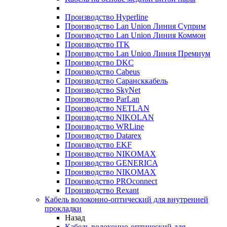
Производство Hyperline
Производство Lan Union Линия Суприм
Производство Lan Union Линия Коммон
Производство ITK
Производство Lan Union Линия Премиум
Производство DKC
Производство Cabeus
Производство Сарансккабель
Производство SkyNet
Производство ParLan
Производство NETLAN
Производство NIKOLAN
Производство WRLine
Производство Datarex
Производство EKF
Производство NIKOMAX
Производство GENERICA
Производство NIKOMAX
Производство PROconnect
Производство Rexant
Кабель волоконно-оптический для внутренней
прокладки
Назад
Кабель волоконно-оптический для