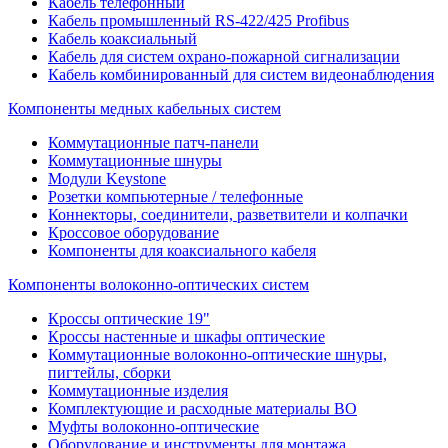
Кабель телефонный
Кабель промышленный RS-422/425 Profibus
Кабель коаксиальный
Кабель для систем охрано-пожарной сигнализации
Кабель комбинированный для систем видеонаблюдения
Компоненты медных кабельных систем
Коммутационные патч-панели
Коммутационные шнуры
Модули Keystone
Розетки компьютерные / телефонные
Коннекторы, соединители, разветвители и колпачки
Кроссовое оборудование
Компоненты для коаксиального кабеля
Компоненты волоконно-оптических систем
Кроссы оптические 19"
Кроссы настенные и шкафы оптические
Коммутационные волоконно-оптические шнуры,
пигтейлы, сборки
Коммутационные изделия
Комплектующие и расходные материалы ВО
Муфты волоконно-оптические
Оборудование и инструменты для монтажа