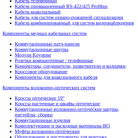
Кабель телефонный
Кабель промышленный RS-422/425 Profibus
Кабель коаксиальный
Кабель для систем охрано-пожарной сигнализации
Кабель комбинированный для систем видеонаблюдения
Компоненты медных кабельных систем
Коммутационные патч-панели
Коммутационные шнуры
Модули Keystone
Розетки компьютерные / телефонные
Коннекторы, соединители, разветвители и колпачки
Кроссовое оборудование
Компоненты для коаксиального кабеля
Компоненты волоконно-оптических систем
Кроссы оптические 19"
Кроссы настенные и шкафы оптические
Коммутационные волоконно-оптические шнуры,
пигтейлы, сборки
Коммутационные изделия
Комплектующие и расходные материалы ВО
Муфты волоконно-оптические
Оборудование и инструменты для монтажа