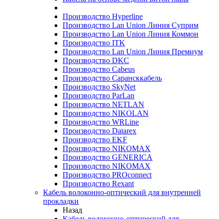
Производство Hyperline
Производство Lan Union Линия Суприм
Производство Lan Union Линия Коммон
Производство ITK
Производство Lan Union Линия Премиум
Производство DKC
Производство Cabeus
Производство Сарансккабель
Производство SkyNet
Производство ParLan
Производство NETLAN
Производство NIKOLAN
Производство WRLine
Производство Datarex
Производство EKF
Производство NIKOMAX
Производство GENERICA
Производство NIKOMAX
Производство PROconnect
Производство Rexant
Кабель волоконно-оптический для внутренней
прокладки
Назад
Кабель волоконно-оптический для