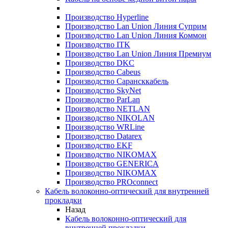
Производство Hyperline
Производство Lan Union Линия Суприм
Производство Lan Union Линия Коммон
Производство ITK
Производство Lan Union Линия Премиум
Производство DKC
Производство Cabeus
Производство Сарансккабель
Производство SkyNet
Производство ParLan
Производство NETLAN
Производство NIKOLAN
Производство WRLine
Производство Datarex
Производство EKF
Производство NIKOMAX
Производство GENERICA
Производство NIKOMAX
Производство PROconnect
Кабель волоконно-оптический для внутренней
прокладки
Назад
Кабель волоконно-оптический для
внутренней прокладки