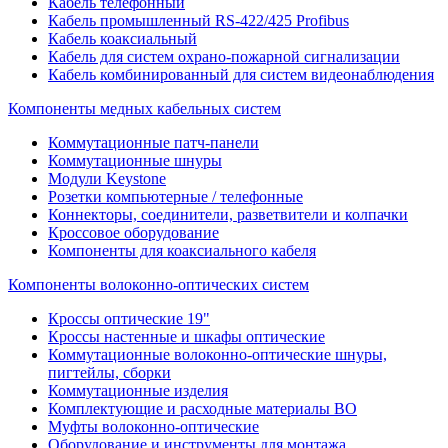
Кабель телефонный
Кабель промышленный RS-422/425 Profibus
Кабель коаксиальный
Кабель для систем охрано-пожарной сигнализации
Кабель комбинированный для систем видеонаблюдения
Компоненты медных кабельных систем
Коммутационные патч-панели
Коммутационные шнуры
Модули Keystone
Розетки компьютерные / телефонные
Коннекторы, соединители, разветвители и колпачки
Кроссовое оборудование
Компоненты для коаксиального кабеля
Компоненты волоконно-оптических систем
Кроссы оптические 19"
Кроссы настенные и шкафы оптические
Коммутационные волоконно-оптические шнуры,
пигтейлы, сборки
Коммутационные изделия
Комплектующие и расходные материалы ВО
Муфты волоконно-оптические
Оборудование и инструменты для монтажа