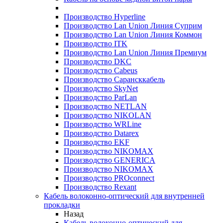
Производство Hyperline
Производство Lan Union Линия Суприм
Производство Lan Union Линия Коммон
Производство ITK
Производство Lan Union Линия Премиум
Производство DKC
Производство Cabeus
Производство Сарансккабель
Производство SkyNet
Производство ParLan
Производство NETLAN
Производство NIKOLAN
Производство WRLine
Производство Datarex
Производство EKF
Производство NIKOMAX
Производство GENERICA
Производство NIKOMAX
Производство PROconnect
Производство Rexant
Кабель волоконно-оптический для внутренней
прокладки
Назад
Кабель волоконно-оптический для