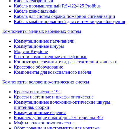
Кабель телефонный
Кабель промышленный RS-422/425 Profibus
Кабель коаксиальный
Кабель для систем охрано-пожарной сигнализации
Кабель комбинированный для систем видеонаблюдения
Компоненты медных кабельных систем
Коммутационные патч-панели
Коммутационные шнуры
Модули Keystone
Розетки компьютерные / телефонные
Коннекторы, соединители, разветвители и колпачки
Кроссовое оборудование
Компоненты для коаксиального кабеля
Компоненты волоконно-оптических систем
Кроссы оптические 19"
Кроссы настенные и шкафы оптические
Коммутационные волоконно-оптические шнуры,
пигтейлы, сборки
Коммутационные изделия
Комплектующие и расходные материалы ВО
Муфты волоконно-оптические
Оборудование и инструменты для монтажа