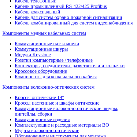
Кабель телефонный
Кабель промышленный RS-422/425 Profibus
Кабель коаксиальный
Кабель для систем охрано-пожарной сигнализации
Кабель комбинированный для систем видеонаблюдения
Компоненты медных кабельных систем
Коммутационные патч-панели
Коммутационные шнуры
Модули Keystone
Розетки компьютерные / телефонные
Коннекторы, соединители, разветвители и колпачки
Кроссовое оборудование
Компоненты для коаксиального кабеля
Компоненты волоконно-оптических систем
Кроссы оптические 19"
Кроссы настенные и шкафы оптические
Коммутационные волоконно-оптические шнуры,
пигтейлы, сборки
Коммутационные изделия
Комплектующие и расходные материалы ВО
Муфты волоконно-оптические
Оборудование и инструменты для монтажа