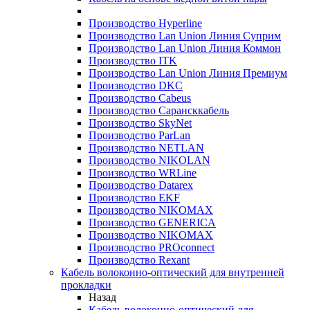
Производство Hyperline
Производство Lan Union Линия Суприм
Производство Lan Union Линия Коммон
Производство ITK
Производство Lan Union Линия Премиум
Производство DKC
Производство Cabeus
Производство Сарансккабель
Производство SkyNet
Производство ParLan
Производство NETLAN
Производство NIKOLAN
Производство WRLine
Производство Datarex
Производство EKF
Производство NIKOMAX
Производство GENERICA
Производство NIKOMAX
Производство PROconnect
Производство Rexant
Кабель волоконно-оптический для внутренней
прокладки
Назад
Кабель волоконно-оптический для