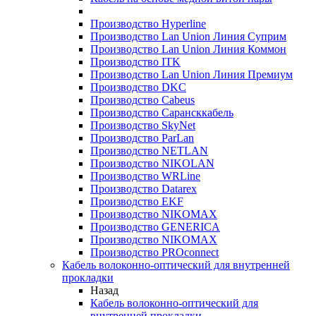
Производство Hyperline
Производство Lan Union Линия Суприм
Производство Lan Union Линия Коммон
Производство ITK
Производство Lan Union Линия Премиум
Производство DKC
Производство Cabeus
Производство Сарансккабель
Производство SkyNet
Производство ParLan
Производство NETLAN
Производство NIKOLAN
Производство WRLine
Производство Datarex
Производство EKF
Производство NIKOMAX
Производство GENERICA
Производство NIKOMAX
Производство PROconnect
Кабель волоконно-оптический для внутренней
прокладки
Назад
Кабель волоконно-оптический для
внутренней прокладки