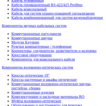
Кабель телефонный
Кабель промышленный RS-422/425 Profibus
Кабель коаксиальный
Кабель для систем охрано-пожарной сигнализации
Кабель комбинированный для систем видеонаблюдения
Компоненты медных кабельных систем
Коммутационные патч-панели
Коммутационные шнуры
Модули Keystone
Розетки компьютерные / телефонные
Коннекторы, соединители, разветвители и колпачки
Кроссовое оборудование
Компоненты для коаксиального кабеля
Компоненты волоконно-оптических систем
Кроссы оптические 19"
Кроссы настенные и шкафы оптические
Коммутационные волоконно-оптические шнуры,
пигтейлы, сборки
Коммутационные изделия
Комплектующие и расходные материалы ВО
Муфты волоконно-оптические
Оборудование и инструменты для монтажа