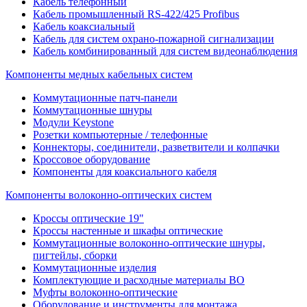
Кабель телефонный
Кабель промышленный RS-422/425 Profibus
Кабель коаксиальный
Кабель для систем охрано-пожарной сигнализации
Кабель комбинированный для систем видеонаблюдения
Компоненты медных кабельных систем
Коммутационные патч-панели
Коммутационные шнуры
Модули Keystone
Розетки компьютерные / телефонные
Коннекторы, соединители, разветвители и колпачки
Кроссовое оборудование
Компоненты для коаксиального кабеля
Компоненты волоконно-оптических систем
Кроссы оптические 19"
Кроссы настенные и шкафы оптические
Коммутационные волоконно-оптические шнуры,
пигтейлы, сборки
Коммутационные изделия
Комплектующие и расходные материалы ВО
Муфты волоконно-оптические
Оборудование и инструменты для монтажа