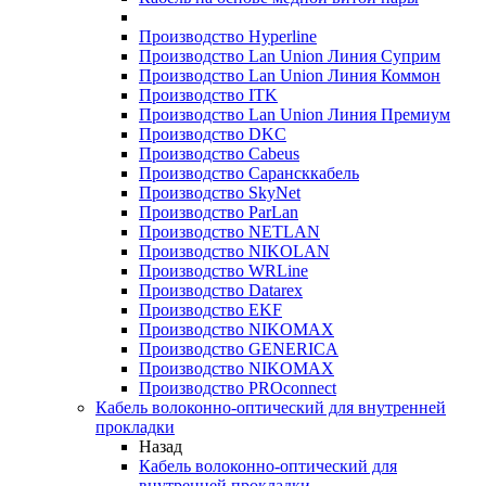
Производство Hyperline
Производство Lan Union Линия Суприм
Производство Lan Union Линия Коммон
Производство ITK
Производство Lan Union Линия Премиум
Производство DKC
Производство Cabeus
Производство Сарансккабель
Производство SkyNet
Производство ParLan
Производство NETLAN
Производство NIKOLAN
Производство WRLine
Производство Datarex
Производство EKF
Производство NIKOMAX
Производство GENERICA
Производство NIKOMAX
Производство PROconnect
Кабель волоконно-оптический для внутренней
прокладки
Назад
Кабель волоконно-оптический для
внутренней прокладки