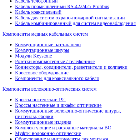
Кабель телефонный
Кабель промышленный RS-422/425 Profibus
Кабель коаксиальный
Кабель для систем охрано-пожарной сигнализации
Кабель комбинированный для систем видеонаблюдения
Компоненты медных кабельных систем
Коммутационные патч-панели
Коммутационные шнуры
Модули Keystone
Розетки компьютерные / телефонные
Коннекторы, соединители, разветвители и колпачки
Кроссовое оборудование
Компоненты для коаксиального кабеля
Компоненты волоконно-оптических систем
Кроссы оптические 19"
Кроссы настенные и шкафы оптические
Коммутационные волоконно-оптические шнуры,
пигтейлы, сборки
Коммутационные изделия
Комплектующие и расходные материалы ВО
Муфты волоконно-оптические
Оборудование и инструменты для монтажа