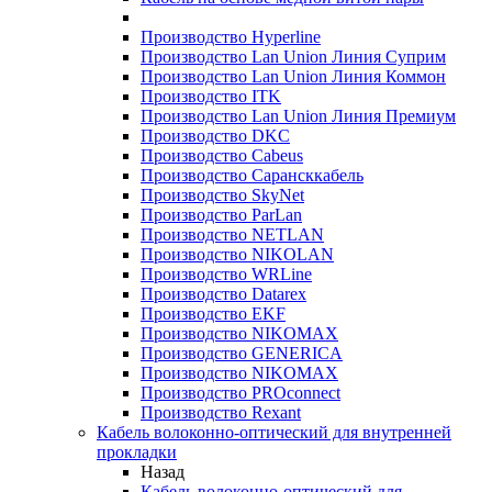
Производство Hyperline
Производство Lan Union Линия Суприм
Производство Lan Union Линия Коммон
Производство ITK
Производство Lan Union Линия Премиум
Производство DKC
Производство Cabeus
Производство Сарансккабель
Производство SkyNet
Производство ParLan
Производство NETLAN
Производство NIKOLAN
Производство WRLine
Производство Datarex
Производство EKF
Производство NIKOMAX
Производство GENERICA
Производство NIKOMAX
Производство PROconnect
Производство Rexant
Кабель волоконно-оптический для внутренней
прокладки
Назад
Кабель волоконно-оптический для