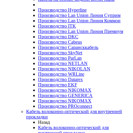
Производство Hyperline
Производство Lan Union Линия Суприм
Производство Lan Union Линия Коммон
Производство ITK
Производство Lan Union Линия Премиум
Производство DKC
Производство Cabeus
Производство Сарансккабель
Производство SkyNet
Производство ParLan
Производство NETLAN
Производство NIKOLAN
Производство WRLine
Производство Datarex
Производство EKF
Производство NIKOMAX
Производство GENERICA
Производство NIKOMAX
Производство PROconnect
Кабель волоконно-оптический для внутренней
прокладки
Назад
Кабель волоконно-оптический для
внутренней прокладки