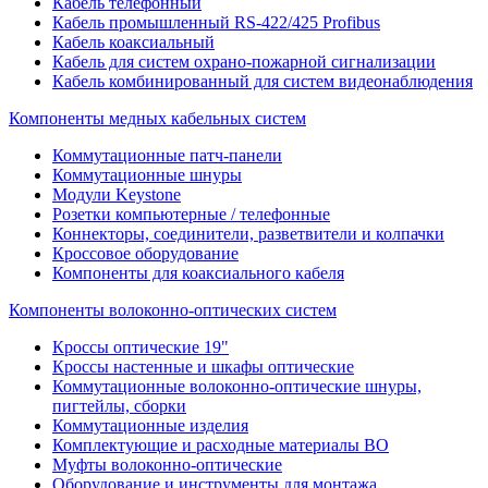
Кабель телефонный
Кабель промышленный RS-422/425 Profibus
Кабель коаксиальный
Кабель для систем охрано-пожарной сигнализации
Кабель комбинированный для систем видеонаблюдения
Компоненты медных кабельных систем
Коммутационные патч-панели
Коммутационные шнуры
Модули Keystone
Розетки компьютерные / телефонные
Коннекторы, соединители, разветвители и колпачки
Кроссовое оборудование
Компоненты для коаксиального кабеля
Компоненты волоконно-оптических систем
Кроссы оптические 19"
Кроссы настенные и шкафы оптические
Коммутационные волоконно-оптические шнуры,
пигтейлы, сборки
Коммутационные изделия
Комплектующие и расходные материалы ВО
Муфты волоконно-оптические
Оборудование и инструменты для монтажа