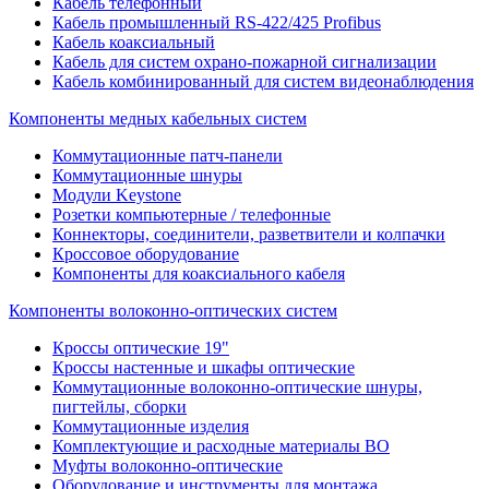
Кабель телефонный
Кабель промышленный RS-422/425 Profibus
Кабель коаксиальный
Кабель для систем охрано-пожарной сигнализации
Кабель комбинированный для систем видеонаблюдения
Компоненты медных кабельных систем
Коммутационные патч-панели
Коммутационные шнуры
Модули Keystone
Розетки компьютерные / телефонные
Коннекторы, соединители, разветвители и колпачки
Кроссовое оборудование
Компоненты для коаксиального кабеля
Компоненты волоконно-оптических систем
Кроссы оптические 19"
Кроссы настенные и шкафы оптические
Коммутационные волоконно-оптические шнуры,
пигтейлы, сборки
Коммутационные изделия
Комплектующие и расходные материалы ВО
Муфты волоконно-оптические
Оборудование и инструменты для монтажа