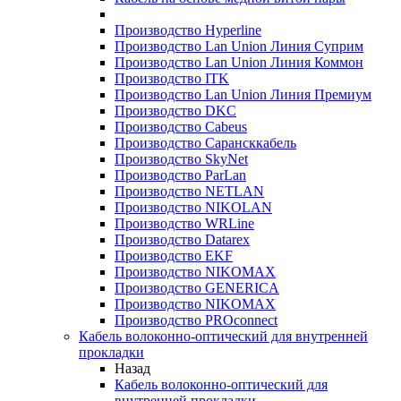
Производство Hyperline
Производство Lan Union Линия Суприм
Производство Lan Union Линия Коммон
Производство ITK
Производство Lan Union Линия Премиум
Производство DKC
Производство Cabeus
Производство Сарансккабель
Производство SkyNet
Производство ParLan
Производство NETLAN
Производство NIKOLAN
Производство WRLine
Производство Datarex
Производство EKF
Производство NIKOMAX
Производство GENERICA
Производство NIKOMAX
Производство PROconnect
Кабель волоконно-оптический для внутренней
прокладки
Назад
Кабель волоконно-оптический для
внутренней прокладки