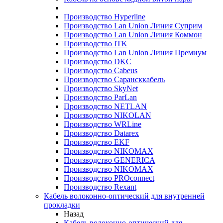
Производство Hyperline
Производство Lan Union Линия Суприм
Производство Lan Union Линия Коммон
Производство ITK
Производство Lan Union Линия Премиум
Производство DKC
Производство Cabeus
Производство Сарансккабель
Производство SkyNet
Производство ParLan
Производство NETLAN
Производство NIKOLAN
Производство WRLine
Производство Datarex
Производство EKF
Производство NIKOMAX
Производство GENERICA
Производство NIKOMAX
Производство PROconnect
Производство Rexant
Кабель волоконно-оптический для внутренней
прокладки
Назад
Кабель волоконно-оптический для