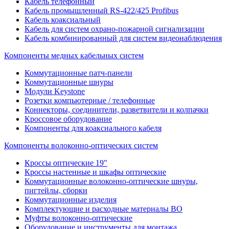
Кабель телефонный
Кабель промышленный RS-422/425 Profibus
Кабель коаксиальный
Кабель для систем охрано-пожарной сигнализации
Кабель комбинированный для систем видеонаблюдения
Компоненты медных кабельных систем
Коммутационные патч-панели
Коммутационные шнуры
Модули Keystone
Розетки компьютерные / телефонные
Коннекторы, соединители, разветвители и колпачки
Кроссовое оборудование
Компоненты для коаксиального кабеля
Компоненты волоконно-оптических систем
Кроссы оптические 19"
Кроссы настенные и шкафы оптические
Коммутационные волоконно-оптические шнуры,
пигтейлы, сборки
Коммутационные изделия
Комплектующие и расходные материалы ВО
Муфты волоконно-оптические
Оборудование и инструменты для монтажа