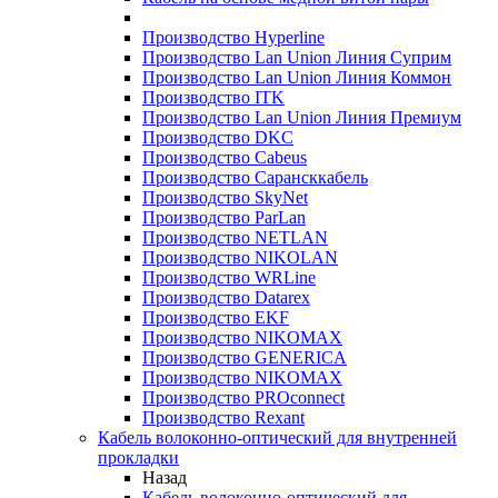
Производство Hyperline
Производство Lan Union Линия Суприм
Производство Lan Union Линия Коммон
Производство ITK
Производство Lan Union Линия Премиум
Производство DKC
Производство Cabeus
Производство Сарансккабель
Производство SkyNet
Производство ParLan
Производство NETLAN
Производство NIKOLAN
Производство WRLine
Производство Datarex
Производство EKF
Производство NIKOMAX
Производство GENERICA
Производство NIKOMAX
Производство PROconnect
Производство Rexant
Кабель волоконно-оптический для внутренней
прокладки
Назад
Кабель волоконно-оптический для