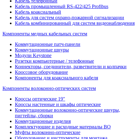
Кабель телефонный
Кабель промышленный RS-422/425 Profibus
Кабель коаксиальный
Кабель для систем охрано-пожарной сигнализации
Кабель комбинированный для систем видеонаблюдения
Компоненты медных кабельных систем
Коммутационные патч-панели
Коммутационные шнуры
Модули Keystone
Розетки компьютерные / телефонные
Коннекторы, соединители, разветвители и колпачки
Кроссовое оборудование
Компоненты для коаксиального кабеля
Компоненты волоконно-оптических систем
Кроссы оптические 19"
Кроссы настенные и шкафы оптические
Коммутационные волоконно-оптические шнуры,
пигтейлы, сборки
Коммутационные изделия
Комплектующие и расходные материалы ВО
Муфты волоконно-оптические
Оборудование и инструменты для монтажа