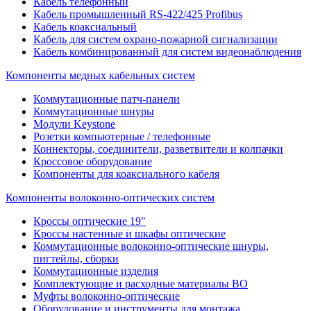
Кабель телефонный
Кабель промышленный RS-422/425 Profibus
Кабель коаксиальный
Кабель для систем охрано-пожарной сигнализации
Кабель комбинированный для систем видеонаблюдения
Компоненты медных кабельных систем
Коммутационные патч-панели
Коммутационные шнуры
Модули Keystone
Розетки компьютерные / телефонные
Коннекторы, соединители, разветвители и колпачки
Кроссовое оборудование
Компоненты для коаксиального кабеля
Компоненты волоконно-оптических систем
Кроссы оптические 19"
Кроссы настенные и шкафы оптические
Коммутационные волоконно-оптические шнуры,
пигтейлы, сборки
Коммутационные изделия
Комплектующие и расходные материалы ВО
Муфты волоконно-оптические
Оборудование и инструменты для монтажа