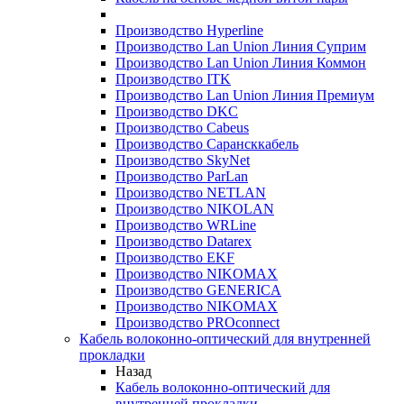
Производство Hyperline
Производство Lan Union Линия Суприм
Производство Lan Union Линия Коммон
Производство ITK
Производство Lan Union Линия Премиум
Производство DKC
Производство Cabeus
Производство Сарансккабель
Производство SkyNet
Производство ParLan
Производство NETLAN
Производство NIKOLAN
Производство WRLine
Производство Datarex
Производство EKF
Производство NIKOMAX
Производство GENERICA
Производство NIKOMAX
Производство PROconnect
Кабель волоконно-оптический для внутренней
прокладки
Назад
Кабель волоконно-оптический для
внутренней прокладки