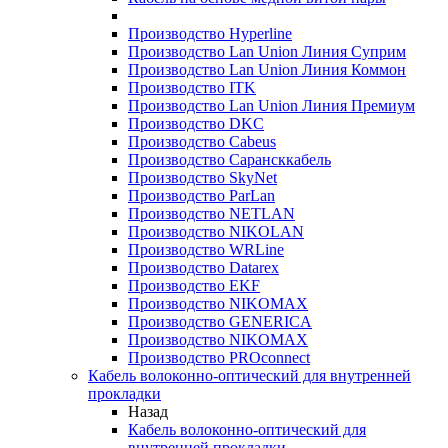
Производство Hyperline
Производство Lan Union Линия Суприм
Производство Lan Union Линия Коммон
Производство ITK
Производство Lan Union Линия Премиум
Производство DKC
Производство Cabeus
Производство Сарансккабель
Производство SkyNet
Производство ParLan
Производство NETLAN
Производство NIKOLAN
Производство WRLine
Производство Datarex
Производство EKF
Производство NIKOMAX
Производство GENERICA
Производство NIKOMAX
Производство PROconnect
Кабель волоконно-оптический для внутренней
прокладки
Назад
Кабель волоконно-оптический для
внутренней прокладки