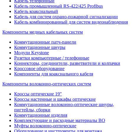
Кабель телефонный
Кабель промышленный RS-422/425 Profibus
Кабель коаксиальный
Кабель для систем охрано-пожарной сигнализации
Кабель комбинированный для систем видеонаблюдения
Компоненты медных кабельных систем
Коммутационные патч-панели
Коммутационные шнуры
Модули Keystone
Розетки компьютерные / телефонные
Коннекторы, соединители, разветвители и колпачки
Кроссовое оборудование
Компоненты для коаксиального кабеля
Компоненты волоконно-оптических систем
Кроссы оптические 19"
Кроссы настенные и шкафы оптические
Коммутационные волоконно-оптические шнуры,
пигтейлы, сборки
Коммутационные изделия
Комплектующие и расходные материалы ВО
Муфты волоконно-оптические
Оборудование и инструменты для монтажа