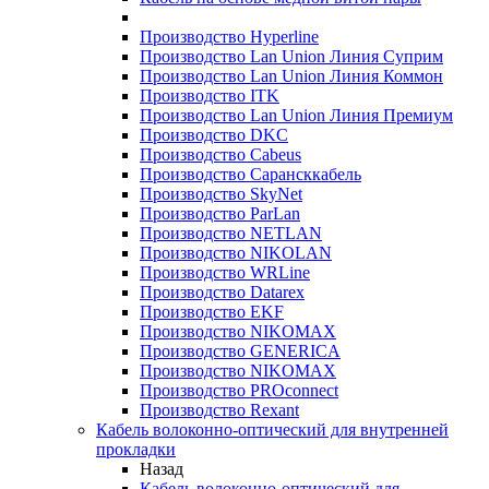
Производство Hyperline
Производство Lan Union Линия Суприм
Производство Lan Union Линия Коммон
Производство ITK
Производство Lan Union Линия Премиум
Производство DKC
Производство Cabeus
Производство Сарансккабель
Производство SkyNet
Производство ParLan
Производство NETLAN
Производство NIKOLAN
Производство WRLine
Производство Datarex
Производство EKF
Производство NIKOMAX
Производство GENERICA
Производство NIKOMAX
Производство PROconnect
Производство Rexant
Кабель волоконно-оптический для внутренней
прокладки
Назад
Кабель волоконно-оптический для