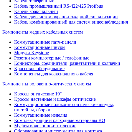
Кабель телефонный
Кабель промышленный RS-422/425 Profibus
Кабель коаксиальный
Кабель для систем охрано-пожарной сигнализации
Кабель комбинированный для систем видеонаблюдения
Компоненты медных кабельных систем
Коммутационные патч-панели
Коммутационные шнуры
Модули Keystone
Розетки компьютерные / телефонные
Коннекторы, соединители, разветвители и колпачки
Кроссовое оборудование
Компоненты для коаксиального кабеля
Компоненты волоконно-оптических систем
Кроссы оптические 19"
Кроссы настенные и шкафы оптические
Коммутационные волоконно-оптические шнуры,
пигтейлы, сборки
Коммутационные изделия
Комплектующие и расходные материалы ВО
Муфты волоконно-оптические
Оборудование и инструменты для монтажа