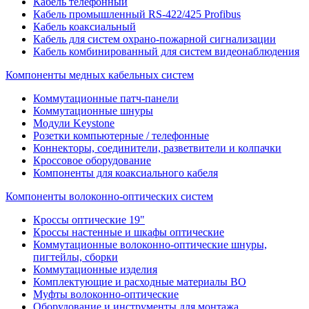
Кабель телефонный
Кабель промышленный RS-422/425 Profibus
Кабель коаксиальный
Кабель для систем охрано-пожарной сигнализации
Кабель комбинированный для систем видеонаблюдения
Компоненты медных кабельных систем
Коммутационные патч-панели
Коммутационные шнуры
Модули Keystone
Розетки компьютерные / телефонные
Коннекторы, соединители, разветвители и колпачки
Кроссовое оборудование
Компоненты для коаксиального кабеля
Компоненты волоконно-оптических систем
Кроссы оптические 19"
Кроссы настенные и шкафы оптические
Коммутационные волоконно-оптические шнуры,
пигтейлы, сборки
Коммутационные изделия
Комплектующие и расходные материалы ВО
Муфты волоконно-оптические
Оборудование и инструменты для монтажа