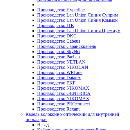
Производство Hyperline
Производство Lan Union Линия Суприм
Производство Lan Union Линия Коммон
Производство ITK
Производство Lan Union Линия Премиум
Производство DKC
Производство Cabeus
Производство Сарансккабель
Производство SkyNet
Производство ParLan
Производство NETLAN
Производство NIKOLAN
Производство WRLine
Производство Datarex
Производство EKF
Производство NIKOMAX
Производство GENERICA
Производство NIKOMAX
Производство PROconnect
Производство Rexant
Кабель волоконно-оптический для внутренней
прокладки
Назад
Кабель волоконно-оптический для