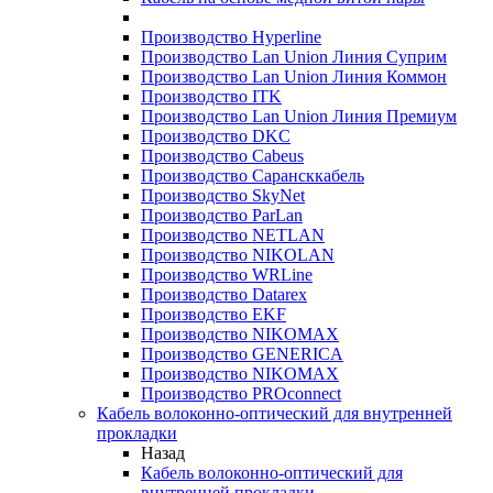
Производство Hyperline
Производство Lan Union Линия Суприм
Производство Lan Union Линия Коммон
Производство ITK
Производство Lan Union Линия Премиум
Производство DKC
Производство Cabeus
Производство Сарансккабель
Производство SkyNet
Производство ParLan
Производство NETLAN
Производство NIKOLAN
Производство WRLine
Производство Datarex
Производство EKF
Производство NIKOMAX
Производство GENERICA
Производство NIKOMAX
Производство PROconnect
Кабель волоконно-оптический для внутренней
прокладки
Назад
Кабель волоконно-оптический для
внутренней прокладки