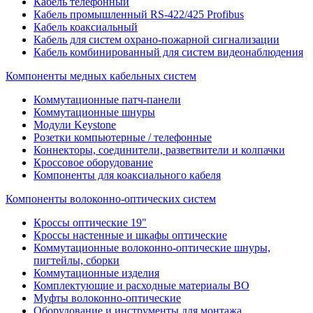
Кабель телефонный
Кабель промышленный RS-422/425 Profibus
Кабель коаксиальный
Кабель для систем охрано-пожарной сигнализации
Кабель комбинированный для систем видеонаблюдения
Компоненты медных кабельных систем
Коммутационные патч-панели
Коммутационные шнуры
Модули Keystone
Розетки компьютерные / телефонные
Коннекторы, соединители, разветвители и колпачки
Кроссовое оборудование
Компоненты для коаксиального кабеля
Компоненты волоконно-оптических систем
Кроссы оптические 19"
Кроссы настенные и шкафы оптические
Коммутационные волоконно-оптические шнуры,
пигтейлы, сборки
Коммутационные изделия
Комплектующие и расходные материалы ВО
Муфты волоконно-оптические
Оборудование и инструменты для монтажа