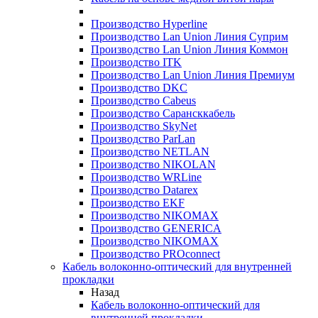
Производство Hyperline
Производство Lan Union Линия Суприм
Производство Lan Union Линия Коммон
Производство ITK
Производство Lan Union Линия Премиум
Производство DKC
Производство Cabeus
Производство Сарансккабель
Производство SkyNet
Производство ParLan
Производство NETLAN
Производство NIKOLAN
Производство WRLine
Производство Datarex
Производство EKF
Производство NIKOMAX
Производство GENERICA
Производство NIKOMAX
Производство PROconnect
Кабель волоконно-оптический для внутренней
прокладки
Назад
Кабель волоконно-оптический для
внутренней прокладки