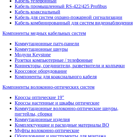
Кабель телефонный
Кабель промышленный RS-422/425 Profibus
Кабель коаксиальный
Кабель для систем охрано-пожарной сигнализации
Кабель комбинированный для систем видеонаблюдения
Компоненты медных кабельных систем
Коммутационные патч-панели
Коммутационные шнуры
Модули Keystone
Розетки компьютерные / телефонные
Коннекторы, соединители, разветвители и колпачки
Кроссовое оборудование
Компоненты для коаксиального кабеля
Компоненты волоконно-оптических систем
Кроссы оптические 19"
Кроссы настенные и шкафы оптические
Коммутационные волоконно-оптические шнуры,
пигтейлы, сборки
Коммутационные изделия
Комплектующие и расходные материалы ВО
Муфты волоконно-оптические
Оборудование и инструменты для монтажа