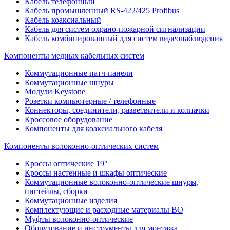
Кабель телефонный
Кабель промышленный RS-422/425 Profibus
Кабель коаксиальный
Кабель для систем охрано-пожарной сигнализации
Кабель комбинированный для систем видеонаблюдения
Компоненты медных кабельных систем
Коммутационные патч-панели
Коммутационные шнуры
Модули Keystone
Розетки компьютерные / телефонные
Коннекторы, соединители, разветвители и колпачки
Кроссовое оборудование
Компоненты для коаксиального кабеля
Компоненты волоконно-оптических систем
Кроссы оптические 19"
Кроссы настенные и шкафы оптические
Коммутационные волоконно-оптические шнуры,
пигтейлы, сборки
Коммутационные изделия
Комплектующие и расходные материалы ВО
Муфты волоконно-оптические
Оборудование и инструменты для монтажа