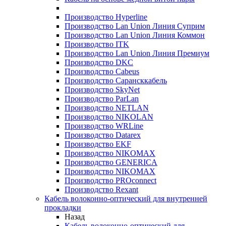
Производство Hyperline
Производство Lan Union Линия Суприм
Производство Lan Union Линия Коммон
Производство ITK
Производство Lan Union Линия Премиум
Производство DKC
Производство Cabeus
Производство Сарансккабель
Производство SkyNet
Производство ParLan
Производство NETLAN
Производство NIKOLAN
Производство WRLine
Производство Datarex
Производство EKF
Производство NIKOMAX
Производство GENERICA
Производство NIKOMAX
Производство PROconnect
Производство Rexant
Кабель волоконно-оптический для внутренней
прокладки
Назад
Кабель волоконно-оптический для