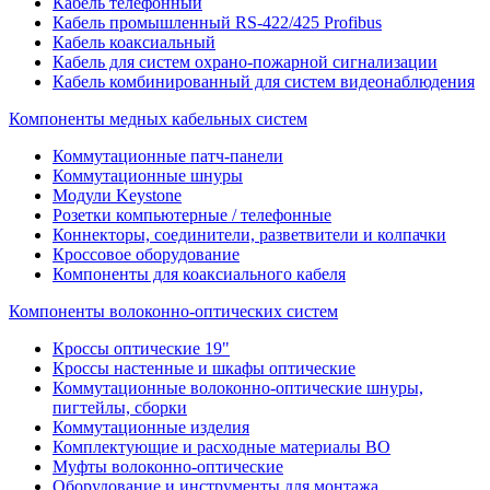
Кабель телефонный
Кабель промышленный RS-422/425 Profibus
Кабель коаксиальный
Кабель для систем охрано-пожарной сигнализации
Кабель комбинированный для систем видеонаблюдения
Компоненты медных кабельных систем
Коммутационные патч-панели
Коммутационные шнуры
Модули Keystone
Розетки компьютерные / телефонные
Коннекторы, соединители, разветвители и колпачки
Кроссовое оборудование
Компоненты для коаксиального кабеля
Компоненты волоконно-оптических систем
Кроссы оптические 19"
Кроссы настенные и шкафы оптические
Коммутационные волоконно-оптические шнуры,
пигтейлы, сборки
Коммутационные изделия
Комплектующие и расходные материалы ВО
Муфты волоконно-оптические
Оборудование и инструменты для монтажа