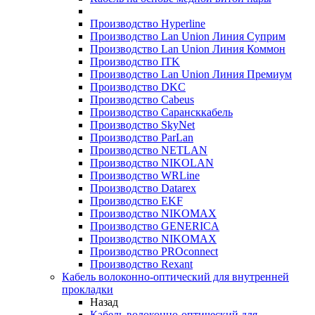
Производство Hyperline
Производство Lan Union Линия Суприм
Производство Lan Union Линия Коммон
Производство ITK
Производство Lan Union Линия Премиум
Производство DKC
Производство Cabeus
Производство Сарансккабель
Производство SkyNet
Производство ParLan
Производство NETLAN
Производство NIKOLAN
Производство WRLine
Производство Datarex
Производство EKF
Производство NIKOMAX
Производство GENERICA
Производство NIKOMAX
Производство PROconnect
Производство Rexant
Кабель волоконно-оптический для внутренней
прокладки
Назад
Кабель волоконно-оптический для