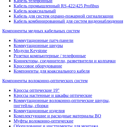
Кабель телефонный
Кабель промышленный RS-422/425 Profibus
Кабель коаксиальный
Кабель для систем охрано-пожарной сигнализации
Кабель комбинированный для систем видеонаблюдения
Компоненты медных кабельных систем
Коммутационные патч-панели
Коммутационные шнуры
Модули Keystone
Розетки компьютерные / телефонные
Коннекторы, соединители, разветвители и колпачки
Кроссовое оборудование
Компоненты для коаксиального кабеля
Компоненты волоконно-оптических систем
Кроссы оптические 19"
Кроссы настенные и шкафы оптические
Коммутационные волоконно-оптические шнуры,
пигтейлы, сборки
Коммутационные изделия
Комплектующие и расходные материалы ВО
Муфты волоконно-оптические
Оборудование и инструменты для монтажа