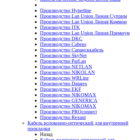
Производство Hyperline
Производство Lan Union Линия Суприм
Производство Lan Union Линия Коммон
Производство ITK
Производство Lan Union Линия Премиум
Производство DKC
Производство Cabeus
Производство Сарансккабель
Производство SkyNet
Производство ParLan
Производство NETLAN
Производство NIKOLAN
Производство WRLine
Производство Datarex
Производство EKF
Производство NIKOMAX
Производство GENERICA
Производство NIKOMAX
Производство PROconnect
Производство Rexant
Кабель волоконно-оптический для внутренней
прокладки
Назад
Кабель волоконно-оптический для