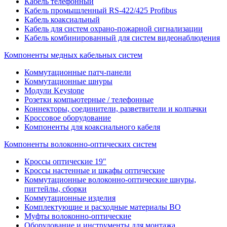
Кабель телефонный
Кабель промышленный RS-422/425 Profibus
Кабель коаксиальный
Кабель для систем охрано-пожарной сигнализации
Кабель комбинированный для систем видеонаблюдения
Компоненты медных кабельных систем
Коммутационные патч-панели
Коммутационные шнуры
Модули Keystone
Розетки компьютерные / телефонные
Коннекторы, соединители, разветвители и колпачки
Кроссовое оборудование
Компоненты для коаксиального кабеля
Компоненты волоконно-оптических систем
Кроссы оптические 19"
Кроссы настенные и шкафы оптические
Коммутационные волоконно-оптические шнуры,
пигтейлы, сборки
Коммутационные изделия
Комплектующие и расходные материалы ВО
Муфты волоконно-оптические
Оборудование и инструменты для монтажа