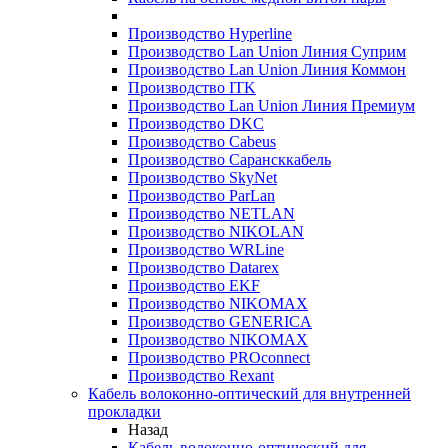
Производство Hyperline
Производство Lan Union Линия Суприм
Производство Lan Union Линия Коммон
Производство ITK
Производство Lan Union Линия Премиум
Производство DKC
Производство Cabeus
Производство Сарансккабель
Производство SkyNet
Производство ParLan
Производство NETLAN
Производство NIKOLAN
Производство WRLine
Производство Datarex
Производство EKF
Производство NIKOMAX
Производство GENERICA
Производство NIKOMAX
Производство PROconnect
Производство Rexant
Кабель волоконно-оптический для внутренней
прокладки
Назад
Кабель волоконно-оптический для