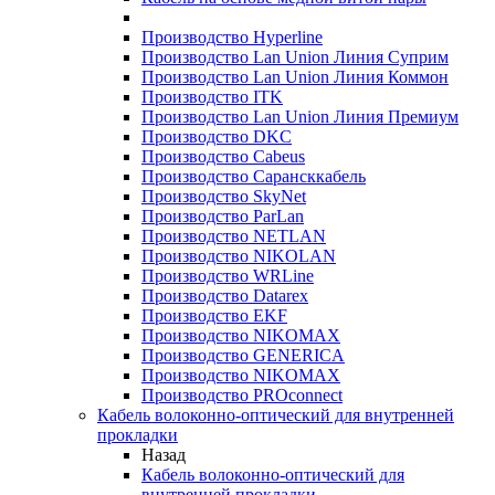
Производство Hyperline
Производство Lan Union Линия Суприм
Производство Lan Union Линия Коммон
Производство ITK
Производство Lan Union Линия Премиум
Производство DKC
Производство Cabeus
Производство Сарансккабель
Производство SkyNet
Производство ParLan
Производство NETLAN
Производство NIKOLAN
Производство WRLine
Производство Datarex
Производство EKF
Производство NIKOMAX
Производство GENERICA
Производство NIKOMAX
Производство PROconnect
Кабель волоконно-оптический для внутренней
прокладки
Назад
Кабель волоконно-оптический для
внутренней прокладки