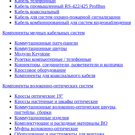
Кабель телефонный
Кабель промышленный RS-422/425 Profibus
Кабель коаксиальный
Кабель для систем охрано-пожарной сигнализации
Кабель комбинированный для систем видеонаблюдения
Компоненты медных кабельных систем
Коммутационные патч-панели
Коммутационные шнуры
Модули Keystone
Розетки компьютерные / телефонные
Коннекторы, соединители, разветвители и колпачки
Кроссовое оборудование
Компоненты для коаксиального кабеля
Компоненты волоконно-оптических систем
Кроссы оптические 19"
Кроссы настенные и шкафы оптические
Коммутационные волоконно-оптические шнуры,
пигтейлы, сборки
Коммутационные изделия
Комплектующие и расходные материалы ВО
Муфты волоконно-оптические
Оборудование и инструменты для монтажа