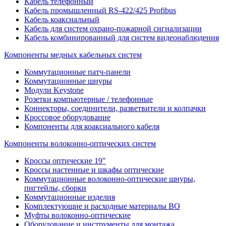
Кабель телефонный
Кабель промышленный RS-422/425 Profibus
Кабель коаксиальный
Кабель для систем охрано-пожарной сигнализации
Кабель комбинированный для систем видеонаблюдения
Компоненты медных кабельных систем
Коммутационные патч-панели
Коммутационные шнуры
Модули Keystone
Розетки компьютерные / телефонные
Коннекторы, соединители, разветвители и колпачки
Кроссовое оборудование
Компоненты для коаксиального кабеля
Компоненты волоконно-оптических систем
Кроссы оптические 19"
Кроссы настенные и шкафы оптические
Коммутационные волоконно-оптические шнуры,
пигтейлы, сборки
Коммутационные изделия
Комплектующие и расходные материалы ВО
Муфты волоконно-оптические
Оборудование и инструменты для монтажа