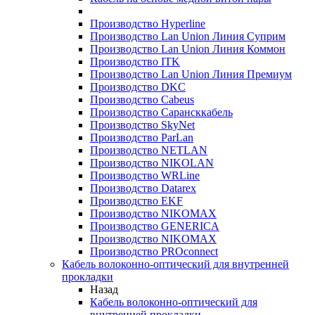
Производство Hyperline
Производство Lan Union Линия Суприм
Производство Lan Union Линия Коммон
Производство ITK
Производство Lan Union Линия Премиум
Производство DKC
Производство Cabeus
Производство Сарансккабель
Производство SkyNet
Производство ParLan
Производство NETLAN
Производство NIKOLAN
Производство WRLine
Производство Datarex
Производство EKF
Производство NIKOMAX
Производство GENERICA
Производство NIKOMAX
Производство PROconnect
Кабель волоконно-оптический для внутренней
прокладки
Назад
Кабель волоконно-оптический для
внутренней прокладки