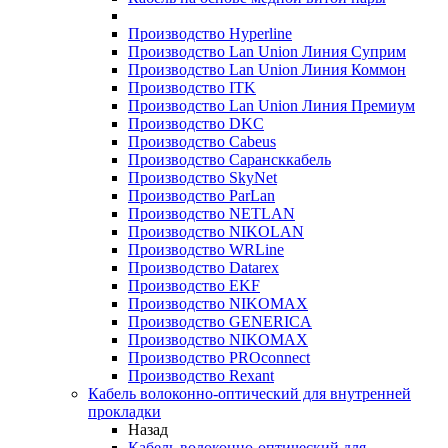
Производство Hyperline
Производство Lan Union Линия Суприм
Производство Lan Union Линия Коммон
Производство ITK
Производство Lan Union Линия Премиум
Производство DKC
Производство Cabeus
Производство Сарансккабель
Производство SkyNet
Производство ParLan
Производство NETLAN
Производство NIKOLAN
Производство WRLine
Производство Datarex
Производство EKF
Производство NIKOMAX
Производство GENERICA
Производство NIKOMAX
Производство PROconnect
Производство Rexant
Кабель волоконно-оптический для внутренней
прокладки
Назад
Кабель волоконно-оптический для