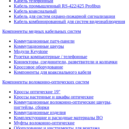
Кабель телефонный
Кабель промышленный RS-422/425 Profibus
Кабель коаксиальный
Кабель для систем охрано-пожарной сигнализации
Кабель комбинированный для систем видеонаблюдения
Компоненты медных кабельных систем
Коммутационные патч-панели
Коммутационные шнуры
Модули Keystone
Розетки компьютерные / телефонные
Коннекторы, соединители, разветвители и колпачки
Кроссовое оборудование
Компоненты для коаксиального кабеля
Компоненты волоконно-оптических систем
Кроссы оптические 19"
Кроссы настенные и шкафы оптические
Коммутационные волоконно-оптические шнуры,
пигтейлы, сборки
Коммутационные изделия
Комплектующие и расходные материалы ВО
Муфты волоконно-оптические
Оборудование и инструменты для монтажа