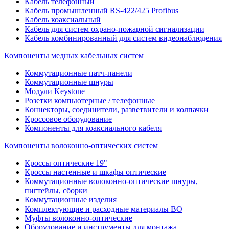
Кабель телефонный
Кабель промышленный RS-422/425 Profibus
Кабель коаксиальный
Кабель для систем охрано-пожарной сигнализации
Кабель комбинированный для систем видеонаблюдения
Компоненты медных кабельных систем
Коммутационные патч-панели
Коммутационные шнуры
Модули Keystone
Розетки компьютерные / телефонные
Коннекторы, соединители, разветвители и колпачки
Кроссовое оборудование
Компоненты для коаксиального кабеля
Компоненты волоконно-оптических систем
Кроссы оптические 19"
Кроссы настенные и шкафы оптические
Коммутационные волоконно-оптические шнуры,
пигтейлы, сборки
Коммутационные изделия
Комплектующие и расходные материалы ВО
Муфты волоконно-оптические
Оборудование и инструменты для монтажа