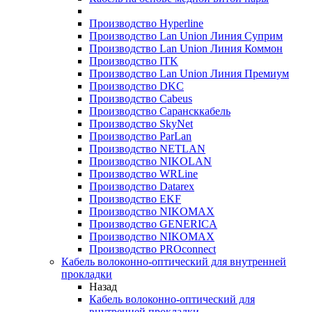
Производство Hyperline
Производство Lan Union Линия Суприм
Производство Lan Union Линия Коммон
Производство ITK
Производство Lan Union Линия Премиум
Производство DKC
Производство Cabeus
Производство Сарансккабель
Производство SkyNet
Производство ParLan
Производство NETLAN
Производство NIKOLAN
Производство WRLine
Производство Datarex
Производство EKF
Производство NIKOMAX
Производство GENERICA
Производство NIKOMAX
Производство PROconnect
Кабель волоконно-оптический для внутренней
прокладки
Назад
Кабель волоконно-оптический для
внутренней прокладки