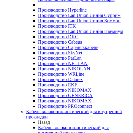
Производство Hyperline
Производство Lan Union Линия Суприм
Производство Lan Union Линия Коммон
Производство ITK
Производство Lan Union Линия Премиум
Производство DKC
Производство Cabeus
Производство Сарансккабель
Производство SkyNet
Производство ParLan
Производство NETLAN
Производство NIKOLAN
Производство WRLine
Производство Datarex
Производство EKF
Производство NIKOMAX
Производство GENERICA
Производство NIKOMAX
Производство PROconnect
Кабель волоконно-оптический для внутренней
прокладки
Назад
Кабель волоконно-оптический для
внутренней прокладки