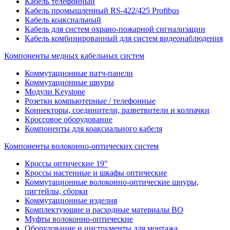
Кабель телефонный
Кабель промышленный RS-422/425 Profibus
Кабель коаксиальный
Кабель для систем охрано-пожарной сигнализации
Кабель комбинированный для систем видеонаблюдения
Компоненты медных кабельных систем
Коммутационные патч-панели
Коммутационные шнуры
Модули Keystone
Розетки компьютерные / телефонные
Коннекторы, соединители, разветвители и колпачки
Кроссовое оборудование
Компоненты для коаксиального кабеля
Компоненты волоконно-оптических систем
Кроссы оптические 19"
Кроссы настенные и шкафы оптические
Коммутационные волоконно-оптические шнуры,
пигтейлы, сборки
Коммутационные изделия
Комплектующие и расходные материалы ВО
Муфты волоконно-оптические
Оборудование и инструменты для монтажа