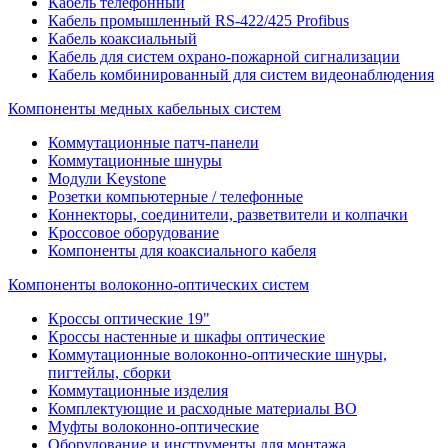
Кабель телефонный
Кабель промышленный RS-422/425 Profibus
Кабель коаксиальный
Кабель для систем охрано-пожарной сигнализации
Кабель комбинированный для систем видеонаблюдения
Компоненты медных кабельных систем
Коммутационные патч-панели
Коммутационные шнуры
Модули Keystone
Розетки компьютерные / телефонные
Коннекторы, соединители, разветвители и колпачки
Кроссовое оборудование
Компоненты для коаксиального кабеля
Компоненты волоконно-оптических систем
Кроссы оптические 19"
Кроссы настенные и шкафы оптические
Коммутационные волоконно-оптические шнуры,
пигтейлы, сборки
Коммутационные изделия
Комплектующие и расходные материалы ВО
Муфты волоконно-оптические
Оборудование и инструменты для монтажа