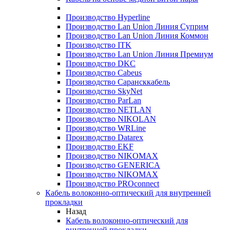
Производство Hyperline
Производство Lan Union Линия Суприм
Производство Lan Union Линия Коммон
Производство ITK
Производство Lan Union Линия Премиум
Производство DKC
Производство Cabeus
Производство Сарансккабель
Производство SkyNet
Производство ParLan
Производство NETLAN
Производство NIKOLAN
Производство WRLine
Производство Datarex
Производство EKF
Производство NIKOMAX
Производство GENERICA
Производство NIKOMAX
Производство PROconnect
Кабель волоконно-оптический для внутренней
прокладки
Назад
Кабель волоконно-оптический для
внутренней прокладки