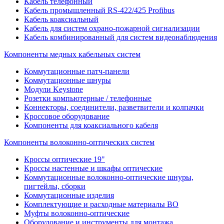
Кабель телефонный
Кабель промышленный RS-422/425 Profibus
Кабель коаксиальный
Кабель для систем охрано-пожарной сигнализации
Кабель комбинированный для систем видеонаблюдения
Компоненты медных кабельных систем
Коммутационные патч-панели
Коммутационные шнуры
Модули Keystone
Розетки компьютерные / телефонные
Коннекторы, соединители, разветвители и колпачки
Кроссовое оборудование
Компоненты для коаксиального кабеля
Компоненты волоконно-оптических систем
Кроссы оптические 19"
Кроссы настенные и шкафы оптические
Коммутационные волоконно-оптические шнуры,
пигтейлы, сборки
Коммутационные изделия
Комплектующие и расходные материалы ВО
Муфты волоконно-оптические
Оборудование и инструменты для монтажа