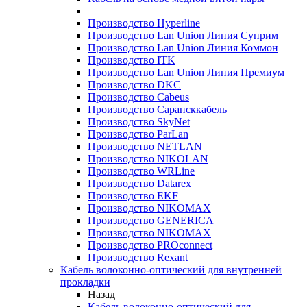
Производство Hyperline
Производство Lan Union Линия Суприм
Производство Lan Union Линия Коммон
Производство ITK
Производство Lan Union Линия Премиум
Производство DKC
Производство Cabeus
Производство Сарансккабель
Производство SkyNet
Производство ParLan
Производство NETLAN
Производство NIKOLAN
Производство WRLine
Производство Datarex
Производство EKF
Производство NIKOMAX
Производство GENERICA
Производство NIKOMAX
Производство PROconnect
Производство Rexant
Кабель волоконно-оптический для внутренней
прокладки
Назад
Кабель волоконно-оптический для