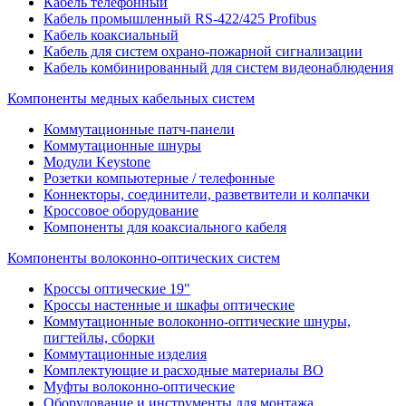
Кабель телефонный
Кабель промышленный RS-422/425 Profibus
Кабель коаксиальный
Кабель для систем охрано-пожарной сигнализации
Кабель комбинированный для систем видеонаблюдения
Компоненты медных кабельных систем
Коммутационные патч-панели
Коммутационные шнуры
Модули Keystone
Розетки компьютерные / телефонные
Коннекторы, соединители, разветвители и колпачки
Кроссовое оборудование
Компоненты для коаксиального кабеля
Компоненты волоконно-оптических систем
Кроссы оптические 19"
Кроссы настенные и шкафы оптические
Коммутационные волоконно-оптические шнуры,
пигтейлы, сборки
Коммутационные изделия
Комплектующие и расходные материалы ВО
Муфты волоконно-оптические
Оборудование и инструменты для монтажа