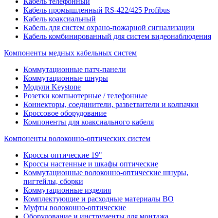
Кабель телефонный
Кабель промышленный RS-422/425 Profibus
Кабель коаксиальный
Кабель для систем охрано-пожарной сигнализации
Кабель комбинированный для систем видеонаблюдения
Компоненты медных кабельных систем
Коммутационные патч-панели
Коммутационные шнуры
Модули Keystone
Розетки компьютерные / телефонные
Коннекторы, соединители, разветвители и колпачки
Кроссовое оборудование
Компоненты для коаксиального кабеля
Компоненты волоконно-оптических систем
Кроссы оптические 19"
Кроссы настенные и шкафы оптические
Коммутационные волоконно-оптические шнуры,
пигтейлы, сборки
Коммутационные изделия
Комплектующие и расходные материалы ВО
Муфты волоконно-оптические
Оборудование и инструменты для монтажа