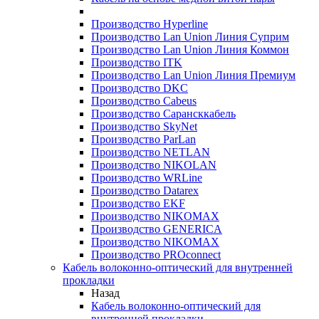
Производство Hyperline
Производство Lan Union Линия Суприм
Производство Lan Union Линия Коммон
Производство ITK
Производство Lan Union Линия Премиум
Производство DKC
Производство Cabeus
Производство Сарансккабель
Производство SkyNet
Производство ParLan
Производство NETLAN
Производство NIKOLAN
Производство WRLine
Производство Datarex
Производство EKF
Производство NIKOMAX
Производство GENERICA
Производство NIKOMAX
Производство PROconnect
Кабель волоконно-оптический для внутренней
прокладки
Назад
Кабель волоконно-оптический для
внутренней прокладки